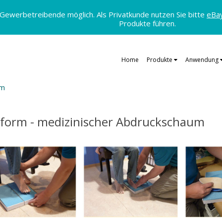
 Gewerbetreibende möglich. Als Privatkunde nutzen Sie bitte
eBa
Produkte führen.
Home
Produkte
Anwendung
um
form - medizinischer Abdruckschaum