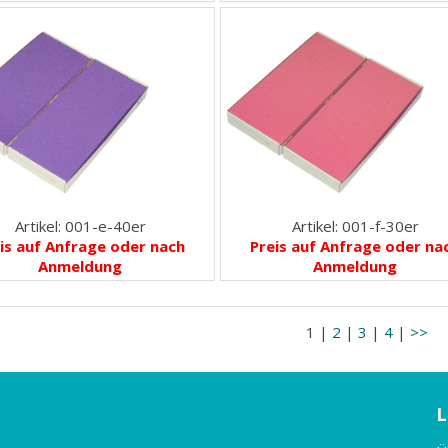
Artikel: 001-e-40er
Artikel: 001-f-30er
is auf Anfrage oder nach
Preis auf Anfrage oder na
Anmeldung
Anmeldung
1 |
2
|
3
|
4
|
>>
L