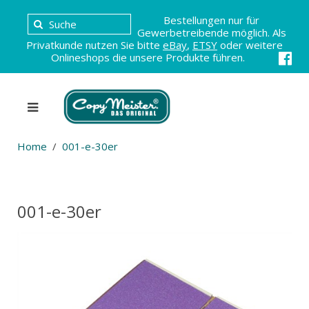
Bestellungen nur für
Gewerbetreibende möglich. Als
Privatkunde nutzen Sie bitte
eBay
,
ETSY
oder weitere
Onlineshops die unsere Produkte führen.
Home
001-e-30er
001-e-30er