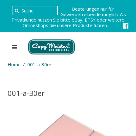
Bestellungen nur für
Gewerbetreibende möglich. Als
Privatkunde nutzen Sie bitte
eBay
,
ETSY
oder weitere
Onlineshops die unsere Produkte führen.
Home
001-a-30er
001-a-30er